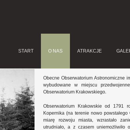
SERWATORIUM
START
O NAS
ATRAKCJE
GALE
Obecne Obserwatorium Astronomiczne im
wybudowane w miejscu przedwojennej s
Obserwatorium Krakowskiego.
Obserwatorium Krakowskie od 1791 ro
Kopernika (na terenie nowo powstałego
miarę rozwoju miasta, wzrastało zani
utrudniało, a z czasem uniemożliwiło 