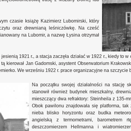
wym czasie książę Kazimierz Lubomirski, który
zczytu oraz drewnianą leśniczówkę. Na cześć
mianowany na Lubomir, a nazwę Łysina otrzymał
esienią 1921 r., a stacja zaczęła działać w 1922 r., kiedy t
tą kierował Jan Gadomski, asystent Obserwatorium Krakowskie
emierko. We wrześniu 1922 r. prace organizacyjne na szczycie 
Na początku swojej działalności na stację sk
stanowił również budynek mieszkalny, drewn
mieszczący dwa refraktory: Steinheila z 135-
Obok pawilonu znajdowała się platforma, tak 
nieba blisko horyzontu oraz budka meteorol
angielską z termometrami, barometrem rt
deszczomierzem Hellmanna i wiatromierz