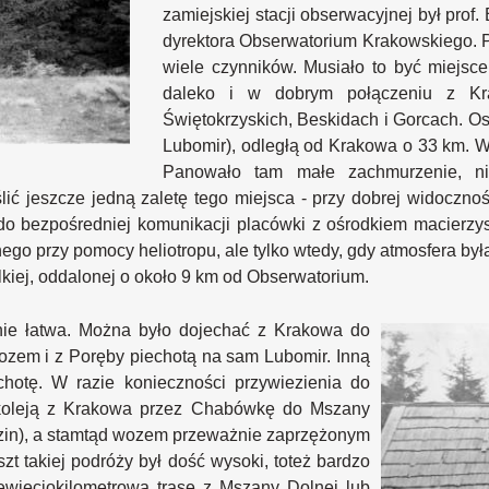
zamiejskiej stacji obserwacyjnej był prof
dyrektora Obserwatorium Krakowskiego. P
wiele czynników. Musiało to być miejsce
daleko i w dobrym połączeniu z Kr
Świętokrzyskich, Beskidach i Gorcach. Os
Lubomir), odległą od Krakowa o 33 km. 
Panowało tam małe zachmurzenie, ni
ić jeszcze jedną zaletę tego miejsca - przy dobrej widoczno
 do bezpośredniej komunikacji placówki z ośrodkiem macierzy
 przy pomocy heliotropu, ale tylko wtedy, gdy atmosfera była
kiej, oddalonej o około 9 km od Obserwatorium.
ie łatwa. Można było dojechać z Krakowa do
ozem i z Poręby piechotą na sam Lubomir. Inną
chotę. W razie konieczności przywiezienia do
 koleją z Krakowa przez Chabówkę do Mszany
odzin), a stamtąd wozem przeważnie zaprzężonym
zt takiej podróży był dość wysoki, toteż bardzo
ewięciokilometrową trasę z Mszany Dolnej lub