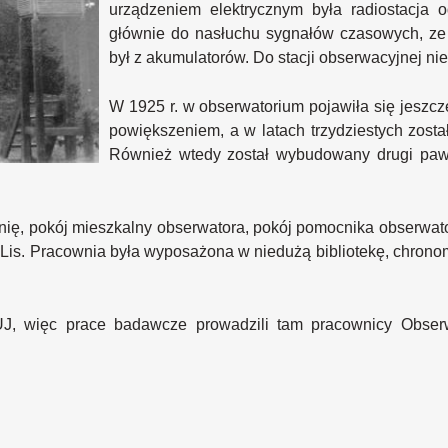
urządzeniem elektrycznym była radiostacja 
głównie do nasłuchu sygnałów czasowych, ze 
był z akumulatorów. Do stacji obserwacyjnej 
W 1925 r. w obserwatorium pojawiła się jeszc
powiększeniem, a w latach trzydziestych zost
Również wtedy został wybudowany drugi pawi
nię, pokój mieszkalny obserwatora, pokój pomocnika obserwa
 Lis. Pracownia była wyposażona w niedużą bibliotekę, chronom
J, więc prace badawcze prowadzili tam pracownicy Obserw