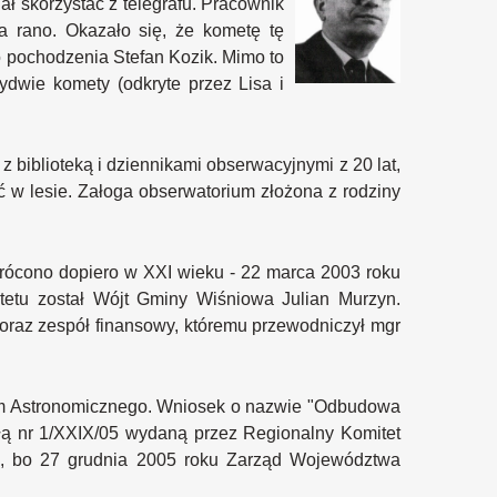
ał skorzystać z telegrafu. Pracownik
a rano. Okazało się, że kometę tę
 pochodzenia Stefan Kozik. Mimo to
dwie komety (odkryte przez Lisa i
 biblioteką i dziennikami obserwacyjnymi z 20 lat,
yć w lesie. Załoga obserwatorium złożona z rodziny
wrócono dopiero w XXI wieku - 22 marca 2003 roku
etu został Wójt Gminy Wiśniowa Julian Murzyn.
 oraz zespół finansowy, któremu przewodniczył mgr
um Astronomicznego. Wniosek o nazwie "Odbudowa
ą nr 1/XXIX/05 wydaną przez Regionalny Komitet
j, bo 27 grudnia 2005 roku Zarząd Województwa