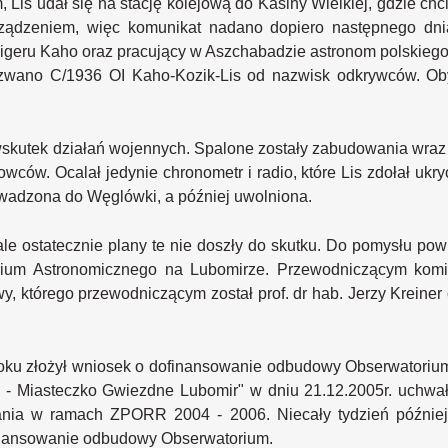
Lis udał się na stację kolejową do Kasiny Wielkiej, gdzie chci
rządzeniem, więc komunikat nadano dopiero następnego dni
geru Kaho oraz pracujący w Aszchabadzie astronom polskiego
zwano C/1936 OI Kaho-Kozik-Lis od nazwisk odkrywców. Oby
skutek działań wojennych. Spalone zostały zabudowania wraz z
rowców. Ocalał jedynie chronometr i radio, które Lis zdołał ukr
wadzona do Węglówki, a później uwolniona.
le ostatecznie plany te nie doszły do skutku. Do pomysłu po
ium Astronomicznego na Lubomirze. Przewodniczącym komit
, którego przewodniczącym został prof. dr hab. Jerzy Kreiner
roku złożył wniosek o dofinansowanie odbudowy Obserwatori
- Miasteczko Gwiezdne Lubomir" w dniu 21.12.2005r. uchwał
wania w ramach ZPORR 2004 - 2006. Niecały tydzień późnie
finansowanie odbudowy Obserwatorium.