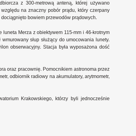
odbiorcza z 300-metrową anteną, której używano
względu na znaczny pobór prądu, który czerpany
nie dociągnięto bowiem przewodów prądowych.
ze luneta Merza z obiektywem 115-mm i 46-krotnym
ał wmurowany słup służący do umocowania lunety.
lon obserwacyjny. Stacja była wyposażona dość
tora oraz pracownię. Pomocnikiem astronoma przez
etr, odbiornik radiowy na akumulatory, arytmometr,
atorium Krakowskiego, którzy byli jednocześnie