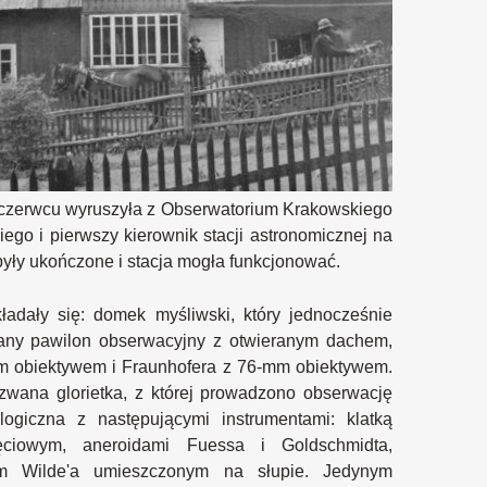
o w czerwcu wyruszyła z Obserwatorium Krakowskiego
go i pierwszy kierownik stacji astronomicznej na
były ukończone i stacja mogła funkcjonować.
ładały się: domek myśliwski, który jednocześnie
iany pawilon obserwacyjny z otwieranym dachem,
mm obiektywem i Fraunhofera z 76-mm obiektywem.
zwana glorietka, z której prowadzono obserwację
ogiczna z następującymi instrumentami: klatką
ęciowym, aneroidami Fuessa i Goldschmidta,
em Wilde'a umieszczonym na słupie. Jedynym