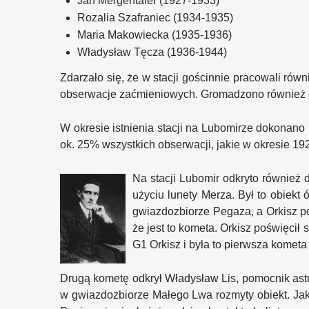
Jan Mergentaler (1927-1933)
Rozalia Szafraniec (1934-1935)
Maria Makowiecka (1935-1936)
Władysław Tęcza (1936-1944)
Zdarzało się, że w stacji gościnnie pracowali ró
obserwacje zaćmieniowych. Gromadzono również 
W okresie istnienia stacji na Lubomirze dokonan
ok. 25% wszystkich obserwacji, jakie w okresie 1
Na stacji Lubomir odkryto również 
użyciu lunety Merza. Był to obiekt
gwiazdozbiorze Pegaza, a Orkisz p
że jest to kometa. Orkisz poświęcił
G1 Orkisz i była to pierwsza kometa
Drugą kometę odkrył Władysław Lis, pomocnik ast
w gwiazdozbiorze Małego Lwa rozmyty obiekt. Jak