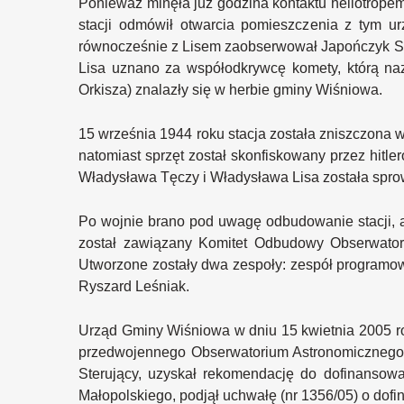
Ponieważ minęła już godzina kontaktu heliotropem, 
stacji odmówił otwarcia pomieszczenia z tym u
równocześnie z Lisem zaobserwował Japończyk Si
Lisa uznano za współodkrywcę komety, którą na
Orkisza) znalazły się w herbie gminy Wiśniowa.
15 września 1944 roku stacja została zniszczona w
natomiast sprzęt został skonfiskowany przez hitle
Władysława Tęczy i Władysława Lisa została spro
Po wojnie brano pod uwagę odbudowanie stacji, a
został zawiązany Komitet Odbudowy Obserwator
Utworzone zostały dwa zespoły: zespół programowy
Ryszard Leśniak.
Urząd Gminy Wiśniowa w dniu 15 kwietnia 2005 
przedwojennego Obserwatorium Astronomicznego 
Sterujący, uzyskał rekomendację do dofinanso
Małopolskiego, podjął uchwałę (nr 1356/05) o do