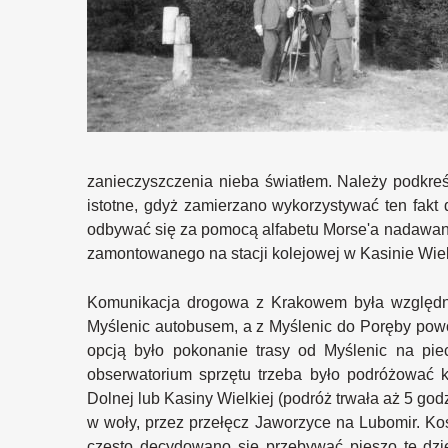
zanieczyszczenia nieba światłem. Należy podkreśl
istotne, gdyż zamierzano wykorzystywać ten fakt
odbywać się za pomocą alfabetu Morse'a nadawanego
zamontowanego na stacji kolejowej w Kasinie Wiel
Komunikacja drogowa z Krakowem była względn
Myślenic autobusem, a z Myślenic do Poręby pow
opcją było pokonanie trasy od Myślenic na pie
obserwatorium sprzętu trzeba było podróżować
Dolnej lub Kasiny Wielkiej (podróż trwała aż 5 g
w woły, przez przełęcz Jaworzyce na Lubomir. Kos
często decydowano się przebywać pieszo tę dzi