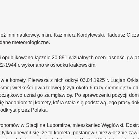
wnież inni naukowcy, m.in. Kazimierz Kordylewski, Tadeusz Olc
dane meteorologiczne.
o i opublikowano łącznie 20 891 wizualnych ocen jasności gwi
922-1944 r. wykonano w ośrodku krakowskim.
dwie komety. Pierwszą z nich odkrył 03.04.1925 r. Lucjan Orki
 ósmej wielkości gwiazdowej (czyli około 6 razy ciemniejszy
oczątkowo uznał go za mgławicę. Po sprawdzeniu pozycji dom
 się badaniom tej komety, która stała się podstawą jego pracy d
 odkryta przez Polaka.
ronomów w Stacji na Lubomirze, mieszkaniec Węglówki. Dostrze
 tylko upewnił się, że to kometa, postanowił niezwłocznie za