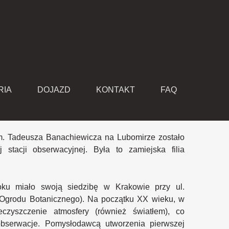
RIA
DOJAZD
KONTAKT
FAQ
. Tadeusza Banachiewicza na Lubomirze zostało
tacji obserwacyjnej. Była to zamiejska filia
ku miało swoją siedzibę w Krakowie przy ul.
 Ogrodu Botanicznego). Na początku XX wieku, w
eczyszczenie atmosfery (również światłem), co
obserwacje. Pomysłodawcą utworzenia pierwszej