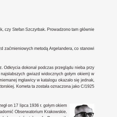
zak, czy Stefan Szczyrbak. Prowadzono tam głównie
azd zaćmieniowych metodą Argelandera, co stanowi
sz. Odkrycia dokonał podczas przeglądu nieba przy
 od najsłabszych gwiazd widocznych gołym okiem) w
niemanej mgławicy w katalogu okazało się jednak,
oktorskiej. Kometa ta została oznaczona jako C/1925
gł on 17 lipca 1936 r. gołym okiem
wiadomić Obserwatorium Krakowskie.