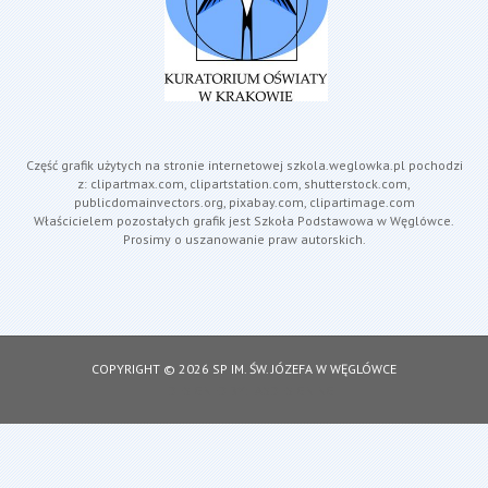
Część grafik użytych na stronie internetowej szkola.weglowka.pl pochodzi
z: clipartmax.com, clipartstation.com, shutterstock.com,
publicdomainvectors.org, pixabay.com, clipartimage.com
Właścicielem pozostałych grafik jest Szkoła Podstawowa w Węglówce.
Prosimy o uszanowanie praw autorskich.
COPYRIGHT © 2026 SP IM. ŚW. JÓZEFA W WĘGLÓWCE
DESIGNED BY: ASDESIGNING