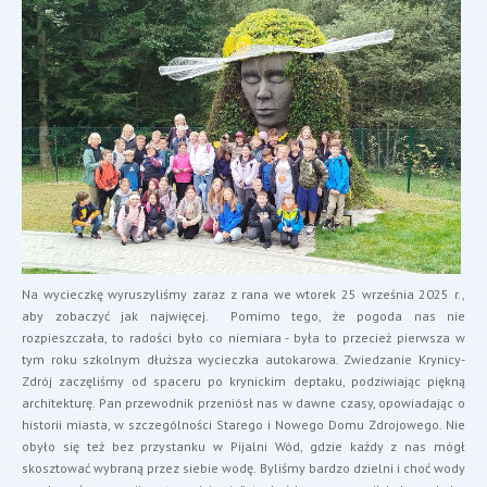
Na wycieczkę wyruszyliśmy zaraz z rana we wtorek 25 września 2025 r.,
aby zobaczyć jak najwięcej. Pomimo tego, że pogoda nas nie
rozpieszczała, to radości było co niemiara - była to przecież pierwsza w
tym roku szkolnym dłuższa wycieczka autokarowa. Zwiedzanie Krynicy-
Zdrój zaczęliśmy od spaceru po krynickim deptaku, podziwiając piękną
architekturę. Pan przewodnik przeniósł nas w dawne czasy, opowiadając o
historii miasta, w szczególności Starego i Nowego Domu Zdrojowego. Nie
obyło się też bez przystanku w Pijalni Wód, gdzie każdy z nas mógł
skosztować wybraną przez siebie wodę. Byliśmy bardzo dzielni i choć wody