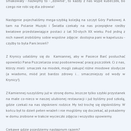
smakowały - nazwijmy to - „dziwnie”, to każdy z nas wypił kubeczek, bo
czego nie robi się dla zdrowia!
Następnie pojechaliśmy mega-szybką kolejką na szczyt Góry Parkowej. A
tam na Polanie Muzyki i Światła czekały na nas przepiękne rzeźby
kwiatowe przedstawiające postaci z lat 30-stych XX wieku. Pod jedną z
nich nawet zrobiliśmy sobie wspólne zdjęcie: dostojna pani w kapeluszu -
czyżby to była Pani Jesień?
Z Krynicy udaliśmy się do Kamiannej, aby w Pasiece Barć posłuchać
opowieści Pana Pszczelarza oraz poobserwować pracę pszczółek. Ci z nas,
którzy mieli smaczek na miodek, mogli zakupić różne miodowe słodycze
(a wiadomo, miód jest bardzo zdrowy i... smaczniejszy od wody w
Krynicy!).
Z Kamiennej ruszyliśmy już w stronę domu. Jeszcze tylko szybki przystanek
na małe co-nieco w naszej ulubionej restauracji i już byliśmy pod szkołą,
gdzie czekali na nas stęsknieni rodzice. My też trochę się stęskniliśmy. W
końcu był to dzień pełen wrażeń i nie mogliśmy się doczekać, aż pokażemy
w domu zrobione w trakcie wycieczki zdjęcia i wszystko opowiemy.
Ciekawe gdzie pojedziemy następnym razem?