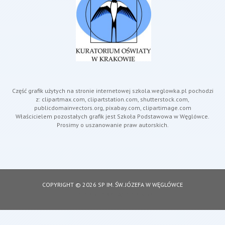
Część grafik użytych na stronie internetowej szkola.weglowka.pl pochodzi
z: clipartmax.com, clipartstation.com, shutterstock.com,
publicdomainvectors.org, pixabay.com, clipartimage.com
Właścicielem pozostałych grafik jest Szkoła Podstawowa w Węglówce.
Prosimy o uszanowanie praw autorskich.
COPYRIGHT © 2026 SP IM. ŚW. JÓZEFA W WĘGLÓWCE
DESIGNED BY: ASDESIGNING