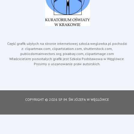
Część grafik użytych na stronie internetowej szkola.weglowka.pl pochodzi
z: clipartmax.com, clipartstation.com, shutterstock.com,
publicdomainvectors.org, pixabay.com, clipartimage.com
Właścicielem pozostałych grafik jest Szkoła Podstawowa w Węglówce.
Prosimy o uszanowanie praw autorskich.
COPYRIGHT © 2026 SP IM. ŚW. JÓZEFA W WĘGLÓWCE
DESIGNED BY: ASDESIGNING