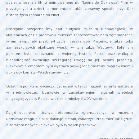
udział w seansie filmu animowanego pt.: "Leonardo Odkrywca". Film w
przystępny dla dzieci, a momentami także zabawny, sposób przybliżał
historię życia Leonarda da Vinci.
Następnie przejechaliśmy pod budynek Muzeum Niepodległości w
Myślenicach gdzie pracownik muzeum zaprezentował nam zgromadzone
w nim eksponaty, przybliżył życie mieszkańców Myślenic, a także ludzi
zamieszkujących okoliczne wioski, w tym także Węglówki. Kolejnym
punktem było zapoznanie z wojenną historią Polski oraz walką o
niepodległość zwracając szczególną uwagę na jej lokalny przebieg.
Ciekawym elementem była wystawa poświęcona naszemu węglowskiemu
odkrywcy komety - Władysławowi Lis.
Ostatnim punktem wycieczki był udział w lekcji muzealnej na temat życia
w średniowieczu. Uczniowie z zaciekawieniem słuchali prelekcji
dotyczącej życia w Polsce w okresie między V, a XV wiekiem.
Dzięki obserwacji licznych eksponatów zgromadzonych w muzeum
uczniowie mogli niejako "dotknąć" historii, zobaczyć i zrozumieć jak ciężkie,
a zarazem barwne i ciekawe było życie ich przodków.
oprac.: A. Kucharzak