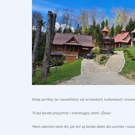
Kiedy po Mszy św. rozsiedliśmy się na ławkach, huśtawkach i krzeseł
To był bardzo przyjemny i interesujący dzień. /Zosia/
Moim zdaniem takie dni, jak ten są bardzo dobre dla uczniów i naucz