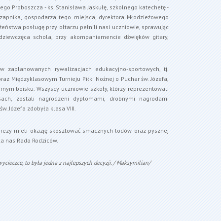
go Proboszcza - ks. Stanisława Jaskułę, szkolnego katechetę -
zapnika, gospodarza tego miejsca, dyrektora Młodzieżowego
żeństwa posługę przy ołtarzu pełnili nasi uczniowie, sprawując
 dziewczęca schola, przy akompaniamencie dźwięków gitary,
 w zaplanowanych rywalizacjach edukacyjno-sportowych, tj.
raz Międzyklasowym Turnieju Piłki Nożnej o Puchar św. Józefa,
órnym boisku. Wszyscy uczniowie szkoły, którzy reprezentowali
ach, zostali nagrodzeni dyplomami, drobnymi nagrodami
. Józefa zdobyła klasa VIII.
rezy mieli okazję skosztować smacznych lodów oraz pysznej
dla nas Rada Rodziców.
ycieczce, to była jedna z najlepszych decyzji. / Maksymilian/