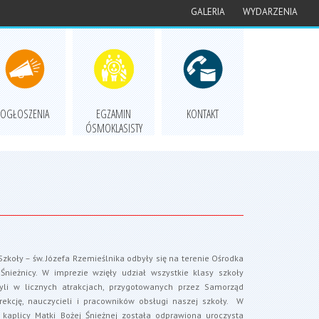
GALERIA
WYDARZENIA
OGŁOSZENIA
EGZAMIN
KONTAKT
ÓSMOKLASISTY
zkoły – św. Józefa Rzemieślnika odbyły się na terenie Ośrodka
ieżnicy. W imprezie wzięły udział wszystkie klasy szkoły
yli w licznych atrakcjach, przygotowanych przez Samorząd
ekcję, nauczycieli i pracowników obsługi naszej szkoły. W
kaplicy Matki Bożej Śnieżnej została odprawiona uroczysta