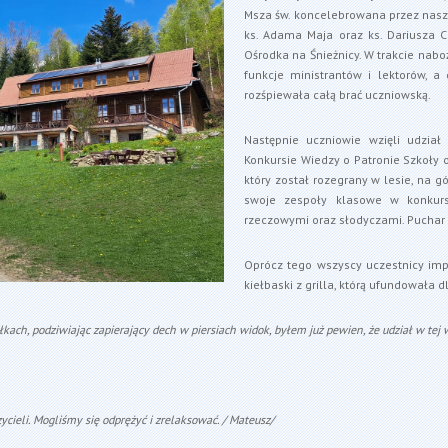
Msza św. koncelebrowana przez nasze
ks. Adama Maja oraz ks. Dariusza C
Ośrodka na Śnieżnicy. W trakcie nabo
funkcje ministrantów i lektorów, a
rozśpiewała całą brać uczniowską.
Następnie uczniowie wzięli udział
Konkursie Wiedzy o Patronie Szkoły o
który został rozegrany w lesie, na g
swoje zespoły klasowe w konkurs
rzeczowymi oraz słodyczami. Puchar św
Oprócz tego wszyscy uczestnicy imp
kiełbaski z grilla, którą ufundowała 
kach, podziwiając zapierający dech w piersiach widok, byłem już pewien, że udział w tej w
ycieli. Mogliśmy się odprężyć i zrelaksować. / Mateusz/