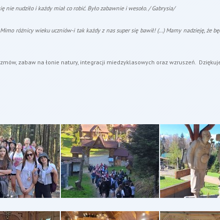
nie nudziło i każdy miał co robić. Było zabawnie i wesoło. / Gabrysia/
Mimo różnicy wieku uczniów-i tak każdy z nas super się bawił! (…) Mamy nadzieję, że b
rozmów, zabaw na łonie natury, integracji miedzyklasowych oraz wzruszeń. Dzięk