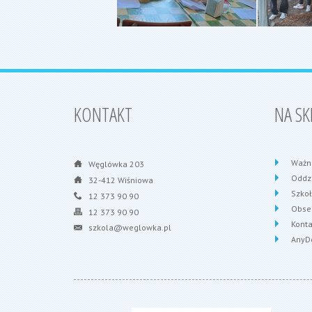
KONTAKT
NA SK
Ważn
Węglówka 203
Oddzi
32-412 Wiśniowa
Szko
12 373 90 90
Obse
12 373 90 90
Konta
szkola@weglowka.pl
AnyD