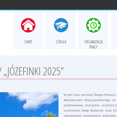
START
SZKOŁA
ORGANIZACJA
PRACY
„JÓZEFINKI 2025”
W tym roku obchody Święta Patrona S
Rekolekcyjno–Wypoczynkowego na Śn
podstawowej. Uczniowie uczestnicz
Uczniowski, Radę Rodziców oraz Dyr
zabytkowym drewnianym kościółku, 