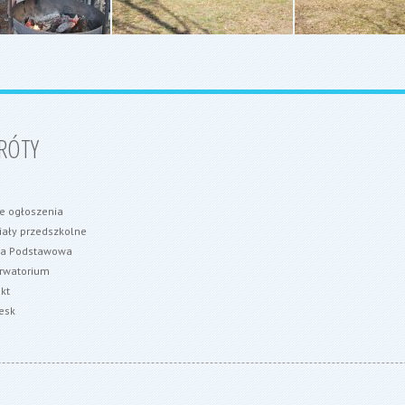
RÓTY
e ogłoszenia
ały przedszkolne
ła Podstawowa
rwatorium
kt
esk