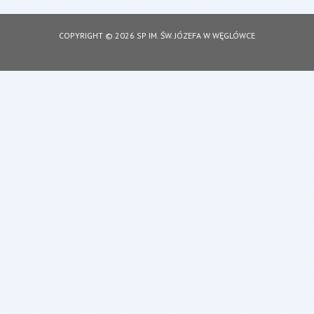
COPYRIGHT © 2026 SP IM. ŚW. JÓZEFA W WĘGLÓWCE
DESIGNED BY: ASDESIGNING