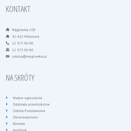
KONTAKT
Węglówka 203
32-412 Wiśniowa
12 373 90 90
12 373 90 90
szkola@weglowka.pl
NA SKRÓTY
Ważne ogłoszenia
Oddziały przedszkolne
Szkoła Podstawowa
Obserwatorium
Kontakt
AnyDesk