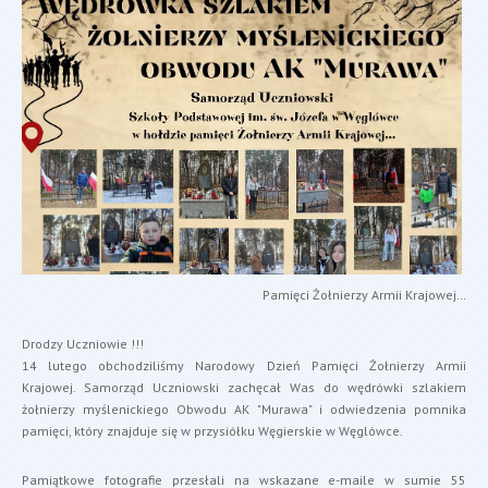
Pamięci Żołnierzy Armii Krajowej…
Drodzy Uczniowie !!!
14 lutego obchodziliśmy Narodowy Dzień Pamięci Żołnierzy Armii
Krajowej. Samorząd Uczniowski zachęcał Was do wędrówki szlakiem
żołnierzy myślenickiego Obwodu AK "Murawa" i odwiedzenia pomnika
pamięci, który znajduje się w przysiółku Węgierskie w Węglówce.
Pamiątkowe fotografie przesłali na wskazane e-maile w sumie 55