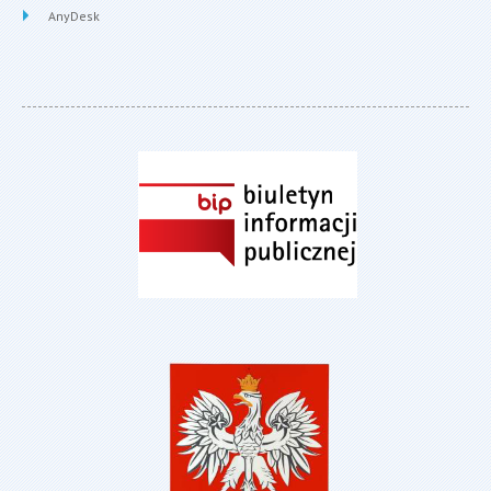
AnyDesk