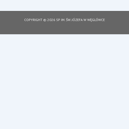
COPYRIGHT © 2026 SP IM. ŚW. JÓZEFA W WĘGLÓWCE
DESIGNED BY: ASDESIGNING