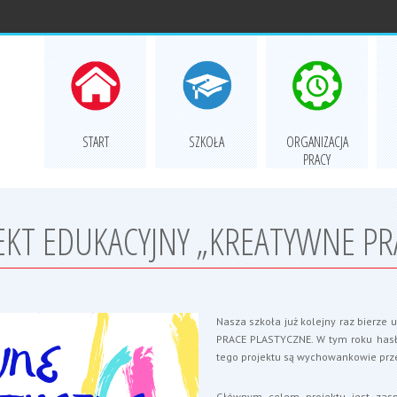
START
SZKOŁA
ORGANIZACJA
PRACY
KT EDUKACYJNY „KREATYWNE PRA
Nasza szkoła już kolejny raz bierz
PRACE PLASTYCZNE. W tym roku hasł
tego projektu są wychowankowie prz
Głównym celem projektu jest zaspo