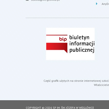
AnyD
Część grafik użytych na stronie internetowej szk
Właściciel
COPYRIGHT © 2026 SP IM. ŚW. JÓZEFA W WĘGLÓWCE