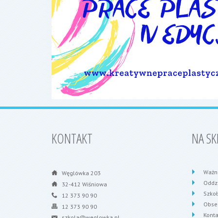
KONTAKT
NA SK
Ważn
Węglówka 203
Oddzi
32-412 Wiśniowa
Szko
12 373 90 90
Obse
12 373 90 90
Konta
szkola@weglowka.pl