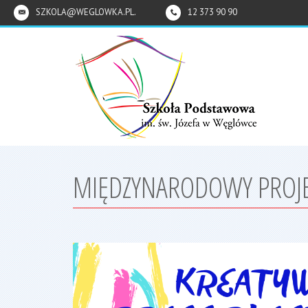
SZKOLA@WEGLOWKA.PL.
12 373 90 90
MIĘDZYNARODOWY PROJE