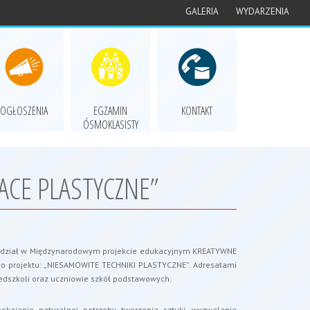
GALERIA
WYDARZENIA
OGŁOSZENIA
EGZAMIN
KONTAKT
ÓSMOKLASISTY
CE PLASTYCZNE”
e udział w Międzynarodowym projekcie edukacyjnym KREATYWNE
o projektu: „NIESAMOWITE TECHNIKI PLASTYCZNE”. Adresatami
edszkoli oraz uczniowie szkół podstawowych.
kajanie naturalnej potrzeby tworzenia sztuki, wyzwalanie