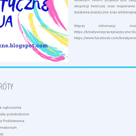
ekspresji twórczej oraz wspierani
działania plastyczne oraz arteterapi
Więcej informacji m
https://kreatywnepraceplastyczne.b
https://www.facebook.com/kreatywn
RÓTY
e ogłoszenia
ały przedszkolne
ła Podstawowa
rwatorium
kt