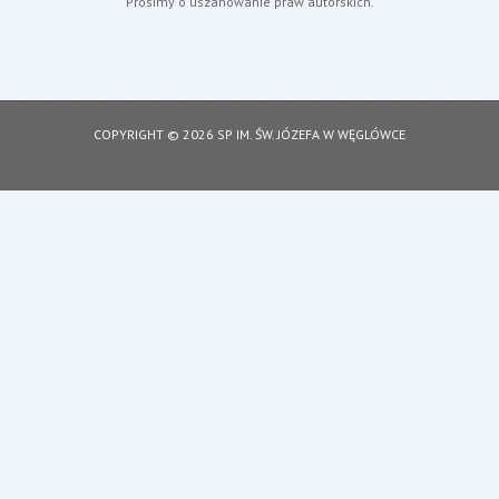
Prosimy o uszanowanie praw autorskich.
COPYRIGHT © 2026 SP IM. ŚW. JÓZEFA W WĘGLÓWCE
DESIGNED BY: ASDESIGNING