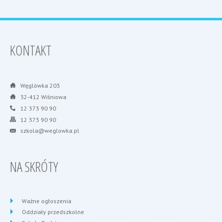
KONTAKT
Węglówka 203
32-412 Wiśniowa
12 373 90 90
12 373 90 90
szkola@weglowka.pl
NA SKRÓTY
Ważne ogłoszenia
Oddziały przedszkolne