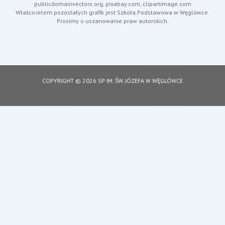
publicdomainvectors.org, pixabay.com, clipartimage.com
Właścicielem pozostałych grafik jest Szkoła Podstawowa w Węglówce.
Prosimy o uszanowanie praw autorskich.
COPYRIGHT © 2026 SP IM. ŚW. JÓZEFA W WĘGLÓWCE
DESIGNED BY: ASDESIGNING