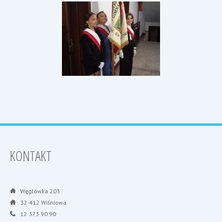
KONTAKT
Węglówka 203
32-412 Wiśniowa
12 373 90 90