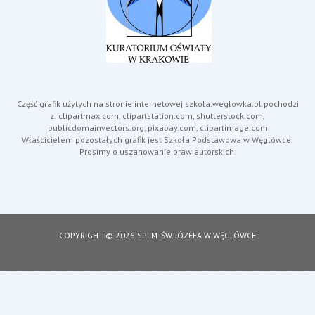
Część grafik użytych na stronie internetowej szkola.weglowka.pl pochodzi
z: clipartmax.com, clipartstation.com, shutterstock.com,
publicdomainvectors.org, pixabay.com, clipartimage.com
Właścicielem pozostałych grafik jest Szkoła Podstawowa w Węglówce.
Prosimy o uszanowanie praw autorskich.
COPYRIGHT © 2026 SP IM. ŚW. JÓZEFA W WĘGLÓWCE
DESIGNED BY: ASDESIGNING