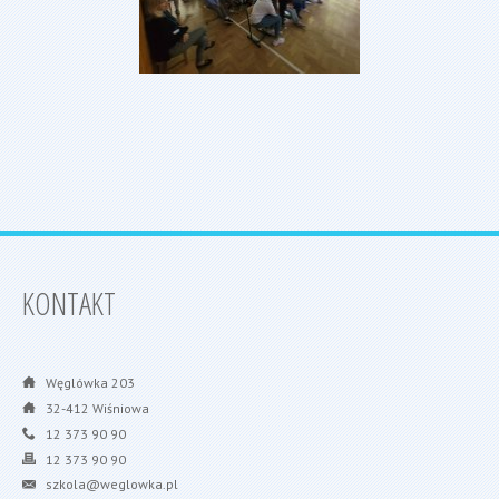
KONTAKT
Węglówka 203
32-412 Wiśniowa
12 373 90 90
12 373 90 90
szkola@weglowka.pl