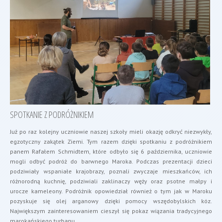
SPOTKANIE Z PODRÓŻNIKIEM
Już po raz kolejny uczniowie naszej szkoły mieli okazję odkryć niezwykły,
egzotyczny zakątek Ziemi. Tym razem dzięki spotkaniu z podróżnikiem
panem Rafałem Schmidtem, które odbyło się 6 października, uczniowie
mogli odbyć podróż do barwnego Maroka. Podczas prezentacji dzieci
podziwiały wspaniałe krajobrazy, poznali zwyczaje mieszkańców, ich
różnorodną kuchnię, podziwiali zaklinaczy węży oraz psotne małpy i
urocze kameleony. Podróżnik opowiedział również o tym jak w Maroku
pozyskuje się olej arganowy dzięki pomocy wszędobylskich kóz.
Największym zainteresowaniem cieszył się pokaz wiązania tradycyjnego
marokańskiego turbanu.