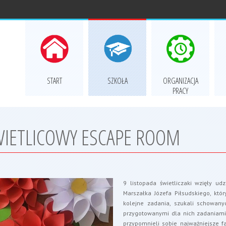
START
SZKOŁA
ORGANIZACJA
PRACY
ŚWIETLICOWY ESCAPE ROOM
9 listopada świetliczaki wzięły udz
Marszałka Józefa Piłsudskiego, któ
kolejne zadania, szukali schowany
przygotowanymi dla nich zadaniami.
przypomnieli sobie najważniejsze f