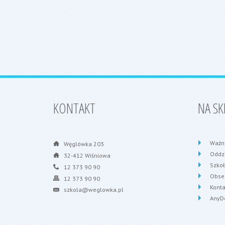
KONTAKT
NA SK
Ważn
Węglówka 203
Oddzi
32-412 Wiśniowa
Szko
12 373 90 90
Obse
12 373 90 90
Konta
szkola@weglowka.pl
AnyD