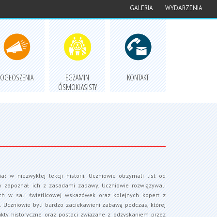
GALERIA
WYDARZENIA
OGŁOSZENIA
EGZAMIN
KONTAKT
ÓSMOKLASISTY
iał w niezwykłej lekcji historii. Uczniowie otrzymali list od
ry zapoznał ich z zasadami zabawy. Uczniowie rozwiązywali
ch w sali świetlicowej wskazówek oraz kolejnych kopert z
 Uczniowie byli bardzo zaciekawieni zabawą podczas, której
akty historyczne oraz postaci związane z odzyskaniem przez