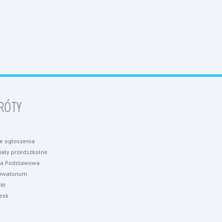
RÓTY
e ogłoszenia
ały przedszkolne
ła Podstawowa
rwatorium
kt
esk