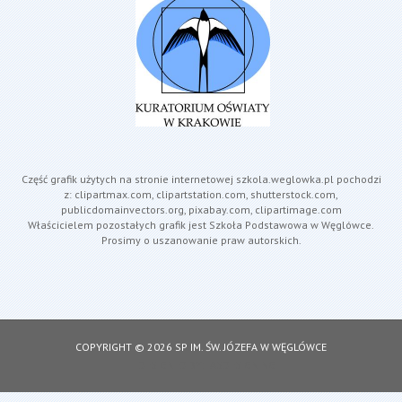
Część grafik użytych na stronie internetowej szkola.weglowka.pl pochodzi
z: clipartmax.com, clipartstation.com, shutterstock.com,
publicdomainvectors.org, pixabay.com, clipartimage.com
Właścicielem pozostałych grafik jest Szkoła Podstawowa w Węglówce.
Prosimy o uszanowanie praw autorskich.
COPYRIGHT © 2026 SP IM. ŚW. JÓZEFA W WĘGLÓWCE
DESIGNED BY: ASDESIGNING