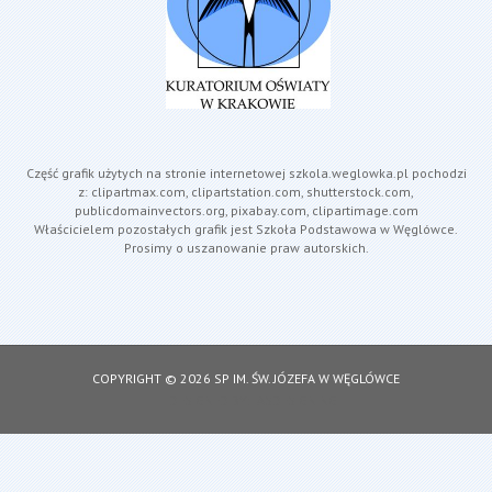
Część grafik użytych na stronie internetowej szkola.weglowka.pl pochodzi
z: clipartmax.com, clipartstation.com, shutterstock.com,
publicdomainvectors.org, pixabay.com, clipartimage.com
Właścicielem pozostałych grafik jest Szkoła Podstawowa w Węglówce.
Prosimy o uszanowanie praw autorskich.
COPYRIGHT © 2026 SP IM. ŚW. JÓZEFA W WĘGLÓWCE
DESIGNED BY: ASDESIGNING