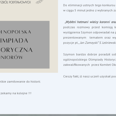
Do eliminacji ustnych tego konkursu
w ciągu 5 minut jedno z wybranych z
„
Wybitni hetmani wielcy koronni oraz
podczas rozmowy przed komisją ko
wystąpienia Szymon odpowiadał na py
prezentowanym tematem oraz wyb
pozycje pt
.„ Jan Zamoyski” S. Leśniewsk
Szymon bardzo dobrze poradził sobi
ogólnopolskiego Olimpiady Historycz
zakwalifikowanych przez Komitet Ok
Cieszy fakt, iż nasz uczeń uzyskał 
elkie zamiłowanie do historii.
zekamy na kolejne !!!