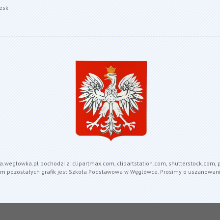
esk
ola.weglowka.pl pochodzi z: clipartmax.com, clipartstation.com, shutterstock.com
em pozostałych grafik jest Szkoła Podstawowa w Węglówce. Prosimy o uszanowani