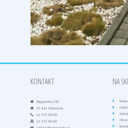
KONTAKT
NA SK
Ważn
Węglówka 203
Oddzi
32-412 Wiśniowa
Szko
12 373 90 90
Obse
12 373 90 90
Konta
szkola@weglowka.pl