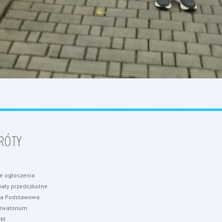
RÓTY
e ogłoszenia
ały przedszkolne
ła Podstawowa
rwatorium
kt