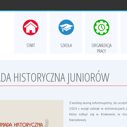
START
SZKOŁA
ORGANIZACJA
PRACY
DA HISTORYCZNA JUNIORÓW
Z wielką dumą informujemy, że uczeń
2024 r. wziął udział w eliminacjach 
który odbył się w Krakowie, w Insty
Narodowej.