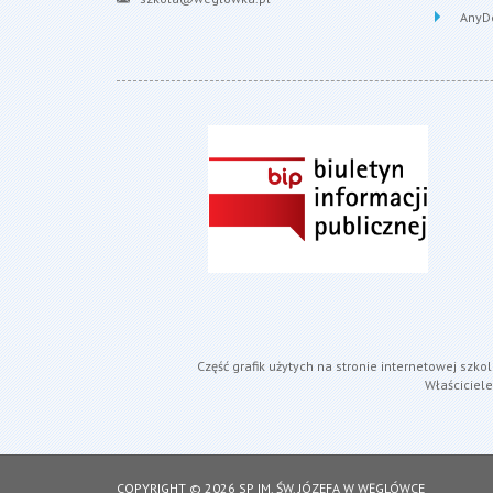
AnyD
Część grafik użytych na stronie internetowej szk
Właściciel
COPYRIGHT © 2026 SP IM. ŚW. JÓZEFA W WĘGLÓWCE