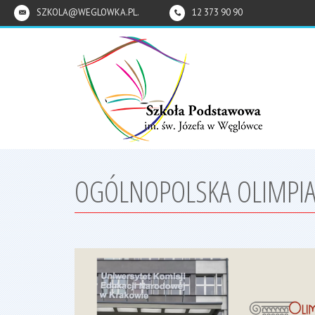
SZKOLA@WEGLOWKA.PL.
12 373 90 90
OGÓLNOPOLSKA OLIMPIA