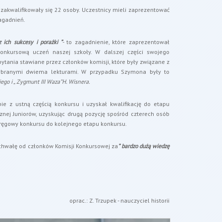
 zakwalifikowały się 22 osoby. Uczestnicy mieli zaprezentować
agadnień.
 ich sukcesy i porażki ”
- to zagadnienie, które zaprezentował
nkursową uczeń naszej szkoły. W dalszej części swojego
tania stawiane przez członków komisji, które były związane z
ranymi dwiema lekturami. W przypadku Szymona były to
iego i „ Zygmunt III Waza”H. Wisnera.
e z ustną częścią konkursu i uzyskał kwalifikację do etapu
nej Juniorów, uzyskując drugą pozycję spośród czterech osób
ręgowy konkursu do kolejnego etapu konkursu.
pochwałę od członków Komisji Konkursowej za
” bardzo dużą wiedzę
oprac.: Z. Trzupek - nauczyciel historii