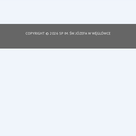
COPYRIGHT © 2026 SP IM. ŚW. JÓZEFA W WĘGLÓWCE
DESIGNED BY: ASDESIGNING