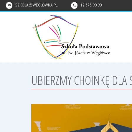
SZKOLA@WEGLOWKA.PL.
12 373 90 90
UBIERZMY CHOINKĘ DLA Ś