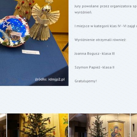
Jury powołane przez organizatora sp
wyróżnień.
I miejsce w kategorii klas IV - VI zają
Wyróżnienie otrzymali również:
Joanna Bogusz - klasa III
Szymon Papież - klasa II
Gratulujemy!