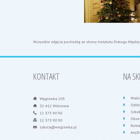
Wszystkie zdjęcia pochodzą ze strony
Instytutu Dialogu Między
KONTAKT
NA SK
Ważn
Węglówka 203
Oddzi
32-412 Wiśniowa
Szko
12 373 90 90
Obse
12 373 90 90
Konta
szkola@weglowka.pl
AnyD