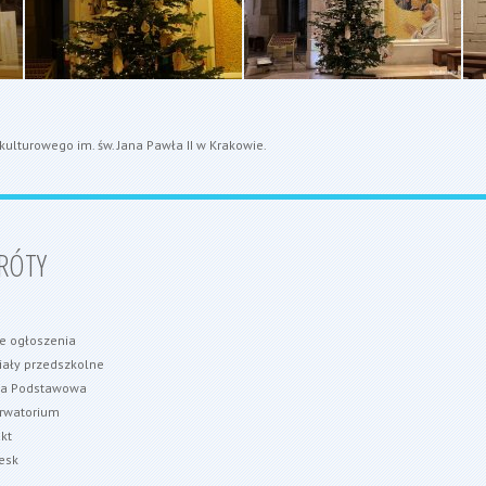
kulturowego im. św. Jana Pawła II w Krakowie.
RÓTY
e ogłoszenia
ały przedszkolne
ła Podstawowa
rwatorium
kt
esk