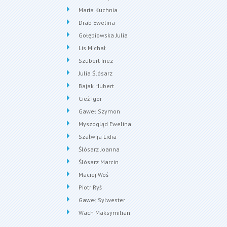
Maria Kuchnia
Drab Ewelina
Gołębiowska Julia
Lis Michał
Szubert Inez
Julia Ślósarz
Bajak Hubert
Cież Igor
Gaweł Szymon
Myszogląd Ewelina
Szałwija Lidia
Ślósarz Joanna
Ślósarz Marcin
Maciej Woś
Piotr Ryś
Gaweł Sylwester
Wach Maksymilian