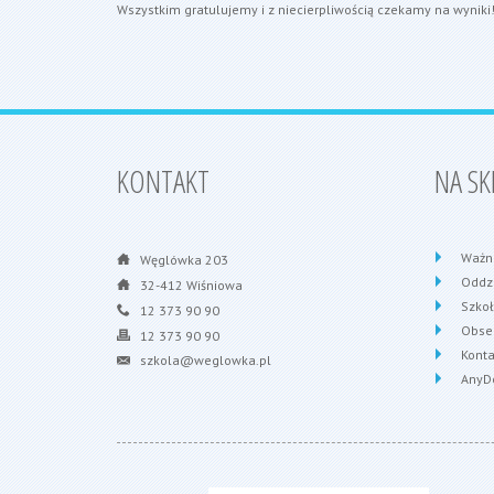
Wszystkim gratulujemy i z niecierpliwością czekamy na wyniki
KONTAKT
NA SK
Ważn
Węglówka 203
Oddzi
32-412 Wiśniowa
Szko
12 373 90 90
Obse
12 373 90 90
Konta
szkola@weglowka.pl
AnyD