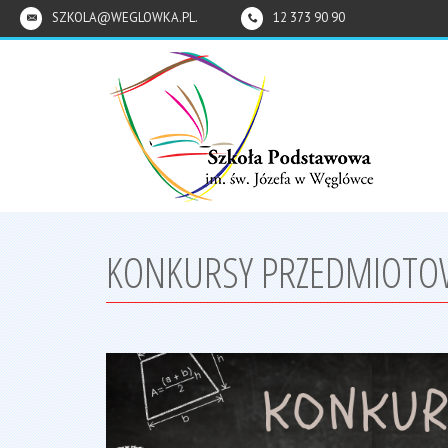
SZKOLA@WEGLOWKA.PL.
12 373 90 90
KONKURSY PRZEDMIOTO