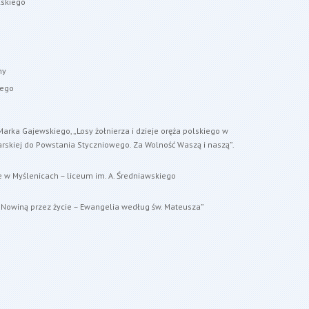
lskiego
ny
iego
Marka Gajewskiego, „Losy żołnierza i dzieje oręża polskiego w
rskiej do Powstania Styczniowego. Za Wolność Waszą i naszą”.
 Myślenicach – liceum im. A. Średniawskiego
ą Nowiną przez życie – Ewangelia według św. Mateusza”