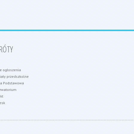
!
RÓTY
e ogłoszenia
ały przedszkolne
ła Podstawowa
rwatorium
kt
esk