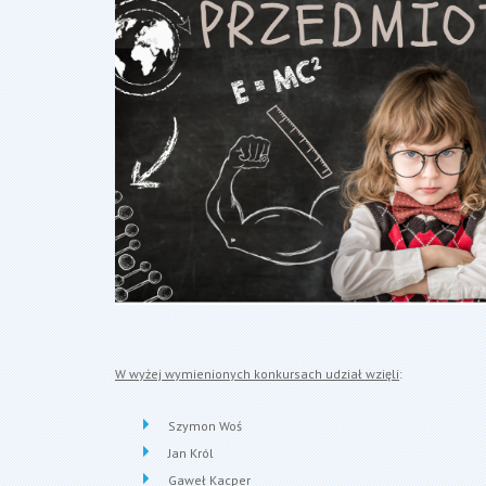
W wyżej wymienionych konkursach udział wzięli
:
Szymon Woś
Jan Król
Gaweł Kacper